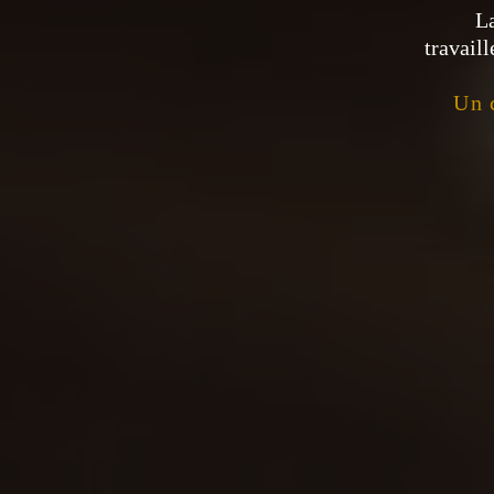
L
travail
Un 