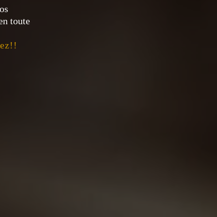
os
en toute
ez!!