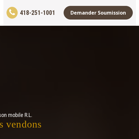
418-251-1001
Demander Soumission
on mobile R.L.
s vendons